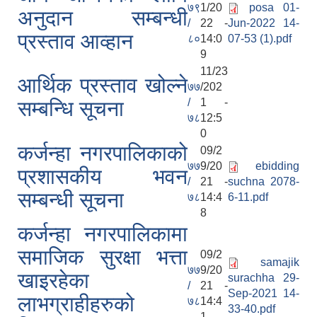
७९
1/20
posa 01-
अनुदान सम्बन्धी
/
22 -
Jun-2022 14-
प्रस्ताव आव्हान
८०
14:0
07-53 (1).pdf
9
11/23
आर्थिक प्रस्ताव खोल्ने
७७
/202
/
1 -
सम्बन्धि सूचना
७८
12:5
0
कर्जन्हा नगरपालिकाको
09/2
७७
9/20
ebidding
प्रशासकीय भवन
/
21 -
suchna 2078-
सम्बन्धी सूचना
७८
14:4
6-11.pdf
8
कर्जन्हा नगरपालिकामा
समाजिक सुरक्षा भत्ता
09/2
samajik
७७
9/20
खाइरहेका
surachha 29-
/
21 -
Sep-2021 14-
लाभग्राहीहरुको
७८
14:4
33-40.pdf
1