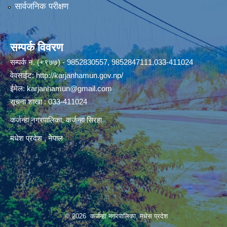
सार्वजनिक परीक्षण
सम्पर्क विवरण
सम्पर्क नं. (+९७७) - 9852830557, 9852847111,033-411024
वेवसाईट:
http://karjanhamun.gov.np/
ईमेल:
karjanhamun@gmail.com
सूचना शाखा : 033-411024
कर्जन्हा नगरपालिका, कर्जन्हा सिरहा
मधेश प्रदेश , नेपाल
© 2026 कर्जन्हा नगरपालिका, मधेस प्रदेश