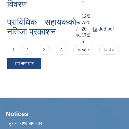
विवरण
12/0
प्राविधिक सहायककाे
७७
7/20
/
20 -
ddd.pdf
नतिजा प्रकाशन
७८
17:0
6
Pages
1
2
3
4
next ›
last »
थप समाचार
Notices
सूचना तथा समाचार