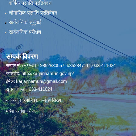
वार्षिक प्रगति प्रतिवेदन
चौमासिक प्रगति प्रतिवेदन
सार्वजनिक सुनुवाई
सार्वजनिक परीक्षण
सम्पर्क विवरण
सम्पर्क नं. (+९७७) - 9852830557, 9852847111,033-411024
वेवसाईट:
http://karjanhamun.gov.np/
ईमेल:
karjanhamun@gmail.com
सूचना शाखा : 033-411024
कर्जन्हा नगरपालिका, कर्जन्हा सिरहा
मधेश प्रदेश , नेपाल