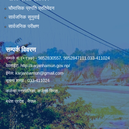
चौमासिक प्रगति प्रतिवेदन
सार्वजनिक सुनुवाई
सार्वजनिक परीक्षण
सम्पर्क विवरण
सम्पर्क नं. (+९७७) - 9852830557, 9852847111,033-411024
वेवसाईट:
http://karjanhamun.gov.np/
ईमेल:
karjanhamun@gmail.com
सूचना शाखा : 033-411024
कर्जन्हा नगरपालिका, कर्जन्हा सिरहा
मधेश प्रदेश , नेपाल