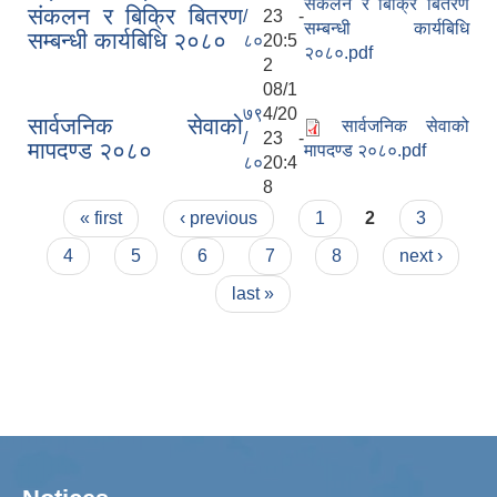
संकलन र बिक्रि बितरण
संकलन र बिक्रि बितरण
/
23 -
सम्बन्धी कार्यबिधि
सम्बन्धी कार्यबिधि २०८०
८०
20:5
२०८०.pdf
2
08/1
७९
4/20
सार्वजनिक सेवाको
सार्वजनिक सेवाको
/
23 -
मापदण्ड २०८०
मापदण्ड २०८०.pdf
८०
20:4
8
Pages
« first
‹ previous
1
2
3
4
5
6
7
8
next ›
last »