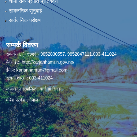
चौमासिक प्रगति प्रतिवेदन
सार्वजनिक सुनुवाई
सार्वजनिक परीक्षण
सम्पर्क विवरण
सम्पर्क नं. (+९७७) - 9852830557, 9852847111,033-411024
वेवसाईट:
http://karjanhamun.gov.np/
ईमेल:
karjanhamun@gmail.com
सूचना शाखा : 033-411024
कर्जन्हा नगरपालिका, कर्जन्हा सिरहा
मधेश प्रदेश , नेपाल