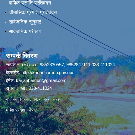
वार्षिक प्रगति प्रतिवेदन
चौमासिक प्रगति प्रतिवेदन
सार्वजनिक सुनुवाई
सार्वजनिक परीक्षण
सम्पर्क विवरण
सम्पर्क नं. (+९७७) - 9852830557, 9852847111,033-411024
वेवसाईट:
http://karjanhamun.gov.np/
ईमेल:
karjanhamun@gmail.com
सूचना शाखा : 033-411024
कर्जन्हा नगरपालिका, कर्जन्हा सिरहा
मधेश प्रदेश , नेपाल