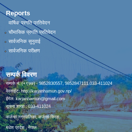
Reports
वार्षिक प्रगति प्रतिवेदन
चौमासिक प्रगति प्रतिवेदन
सार्वजनिक सुनुवाई
सार्वजनिक परीक्षण
सम्पर्क विवरण
सम्पर्क नं. (+९७७) - 9852830557, 9852847111,033-411024
वेवसाईट:
http://karjanhamun.gov.np/
ईमेल:
karjanhamun@gmail.com
सूचना शाखा : 033-411024
कर्जन्हा नगरपालिका, कर्जन्हा सिरहा
मधेश प्रदेश , नेपाल