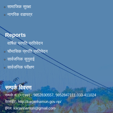
सामाजिक सुरक्षा
नागरिक वडापत्र
Reports
वार्षिक प्रगति प्रतिवेदन
चौमासिक प्रगति प्रतिवेदन
सार्वजनिक सुनुवाई
सार्वजनिक परीक्षण
सम्पर्क विवरण
सम्पर्क नं. (+९७७) - 9852830557, 9852847111,033-411024
वेवसाईट:
http://karjanhamun.gov.np/
ईमेल:
karjanhamun@gmail.com