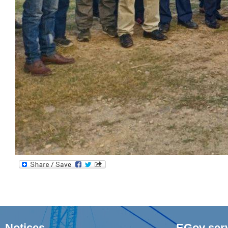
Notices
EGov ser